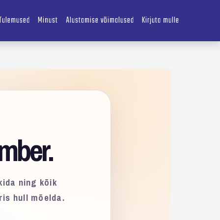
Tulemused
Minust
Alustamise võimalused
Kirjuta mulle
umber.
kida ning kõik
ris hull mõelda.