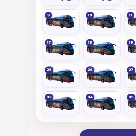
9
10
11
17
18
19
25
26
27
33
34
35