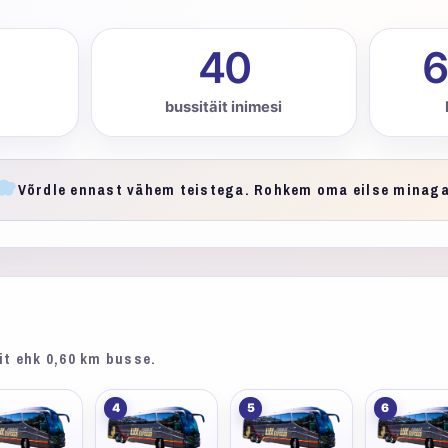
40
6
bussitäit inimesi
Võrdle ennast vähem teistega. Rohkem oma eilse minaga
it ehk 0,60 km busse.
4
5
6