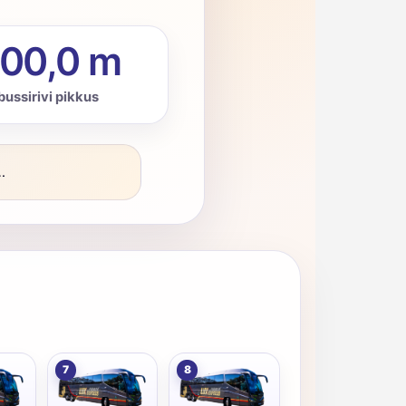
00,0 m
bussirivi pikkus
.
7
8