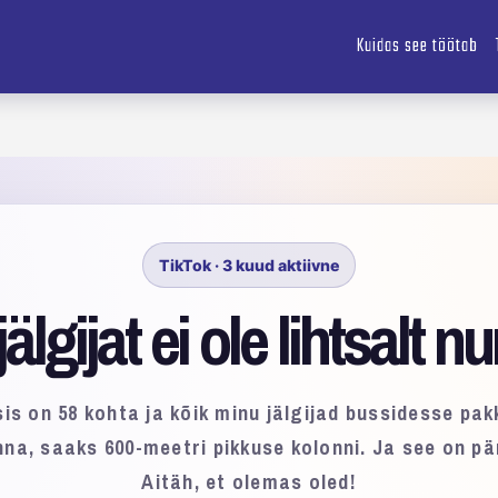
Kuidas see töötab
TikTok · 3 kuud aktiivne
jälgijat ei ole lihtsalt n
is on 58 kohta ja kõik minu jälgijad bussidesse pak
nna, saaks 600-meetri pikkuse kolonni. Ja see on pä
Aitäh, et olemas oled!