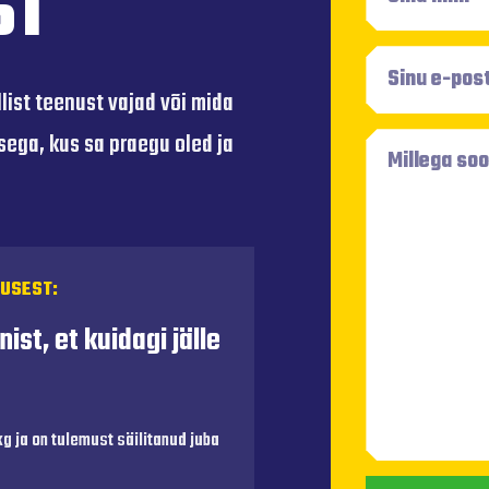
ST
list teenust vajad või mida
sega, kus sa praegu oled ja
AUSEST:
st, et kuidagi jälle
kg ja on tulemust säilitanud juba