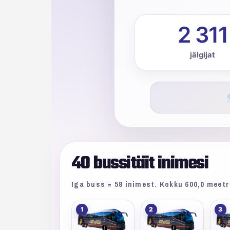
2 311
jälgijat
40 bussitäit inimesi
Iga buss = 58 inimest. Kokku 600,0 meetr
1
2
3