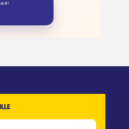
jaid!
ULLE