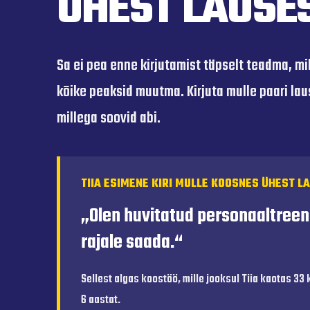
ÜHEST LAUSE
Sa ei pea enne kirjutamist täpselt teadma, mil
kõike peaksid muutma. Kirjuta mulle paari lau
millega soovid abi.
TIIA ESIMENE KIRI MULLE KOOSNES ÜHEST L
„Olen huvitatud personaaltreenni
rajale saada.“
Sellest algas koostöö, mille jooksul Tiia kaotas 33 
6 aastat.