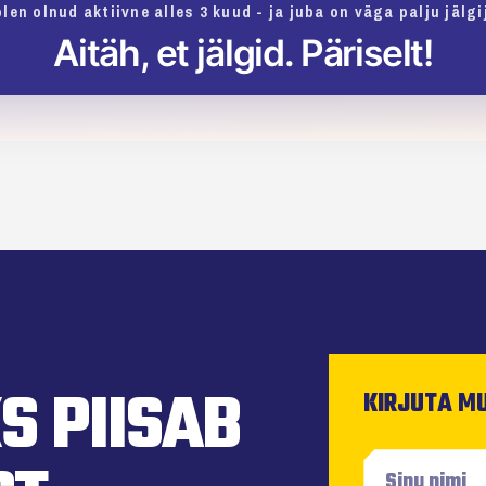
len olnud aktiivne alles 3 kuud - ja juba on väga palju jälgi
Aitäh, et jälgid. Päriselt!
S PIISAB
KIRJUTA M