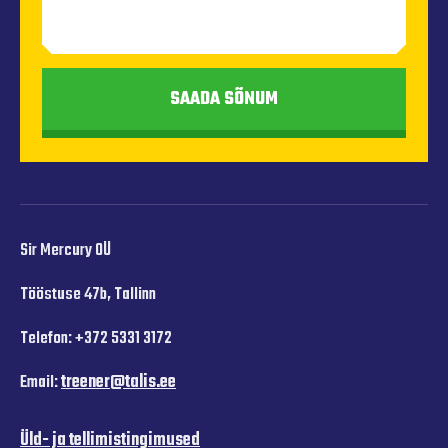
SAADA SÕNUM
Sir Mercury OÜ
Tööstuse 47b, Tallinn
Telefon: +372 5331 3172
Email:
treener@talis.ee
Üld- ja tellimistingimused