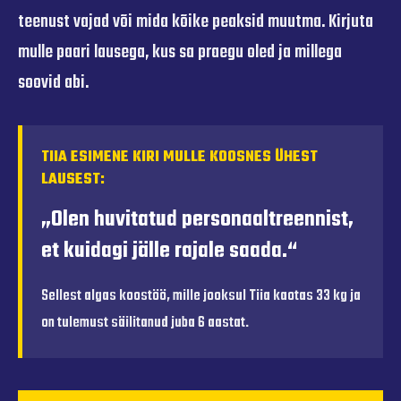
teenust vajad või mida kõike peaksid muutma. Kirjuta
mulle paari lausega, kus sa praegu oled ja millega
soovid abi.
TIIA ESIMENE KIRI MULLE KOOSNES ÜHEST
LAUSEST:
„Olen huvitatud personaaltreennist,
et kuidagi jälle rajale saada.“
Sellest algas koostöö, mille jooksul Tiia kaotas 33 kg ja
on tulemust säilitanud juba 6 aastat.